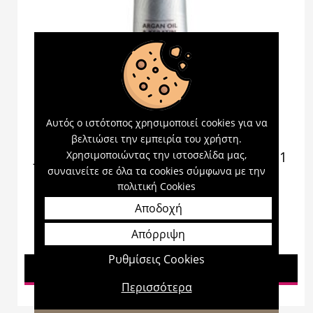
Αυτός ο ιστότοπος χρησιμοποιεί cookies για να
βελτιώσει την εμπειρία του χρήστη.
Χρησιμοποιώντας την ιστοσελίδα μας,
Jean Iver Cream Color Βαφή μαλλιών 5.1
Καστανό Ανοικτό Σαντρέ
συναινείτε σε όλα τα cookies σύμφωνα με την
πολιτική Cookies
Αποδοχή
Απόρριψη
5,00
€
Ρυθμίσεις Cookies
Προσθήκη στο καλάθι
Περισσότερα