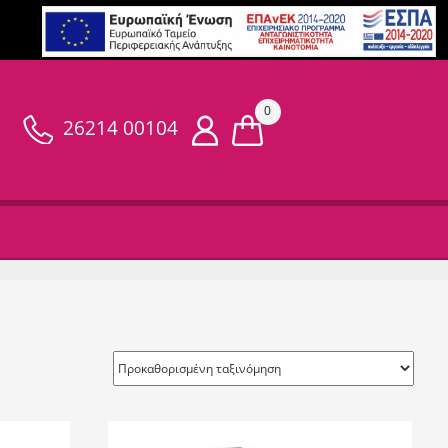
0
26214 00104