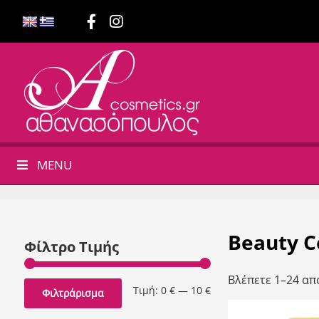
MENU
Beauty C
Φίλτρο Τιμής
Βλέπετε 1–24 απ
Ελάχιστη
Μέγιστη
Τιμή:
0 €
—
10 €
Φιλτράρισμα
τιμή
τιμή