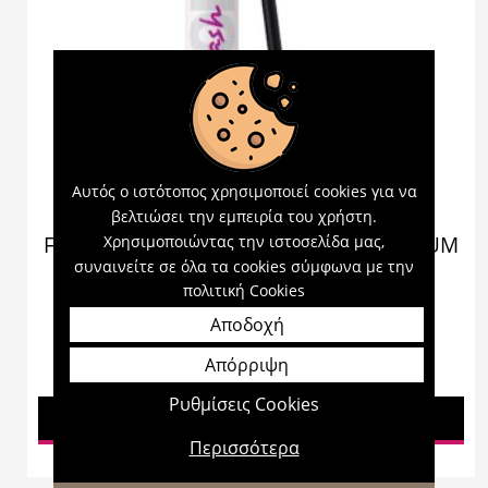
Αυτός ο ιστότοπος χρησιμοποιεί cookies για να
βελτιώσει την εμπειρία του χρήστη.
Χρησιμοποιώντας την ιστοσελίδα μας,
FLASH LASH COLORED MASCARA GR PLUM
PURPLE 07
συναινείτε σε όλα τα cookies σύμφωνα με την
πολιτική Cookies
Αποδοχή
Απόρριψη
6,50
€
Ρυθμίσεις Cookies
Προσθήκη στο καλάθι
Περισσότερα