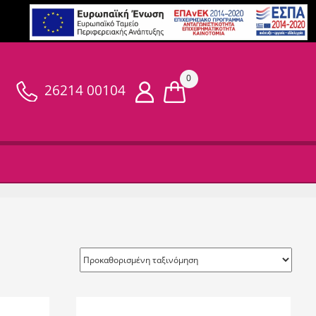
0
26214 00104