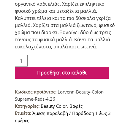
οργανικό λάδι ελιάς. Χαρίζει εκπληκτικό
φυσικό χρώμα και μεταξένια μαλλιά.
Καλύπτει τέλεια και τα πιο δύσκολα γκρίζα
μαλλιά. Χαρίζει στα μαλλιά ζωντανό, φυσικό
χρώμα που διαρκεί. Ξανοίγει δύο έως τρεις
τόνους τα φυσικά μαλλιά. Κάνει τα μαλλιά
ευκολοχτένιστα, απαλά και φωτεινά.
Lorvenn
Beauty
Color
Προσθήκη στο καλάθι
Supreme
Reds
Κωδικός προϊόντος:
Lorvenn-Beauty-Color-
Βαφή
Supreme-Reds-4.26
μαλλιών
Κατηγορίες:
Beauty Color
,
Βαφές
4.26
Ετικέτα:
Άμεση παραλαβή / Παράδοση 1 έως 3
Δαμασκηνί
ημέρες
ποσότητα