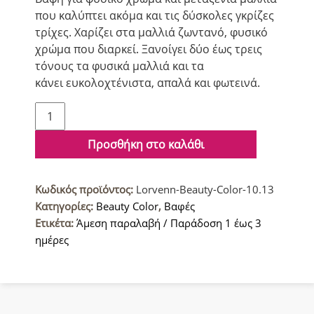
που καλύπτει ακόμα και τις δύσκολες γκρίζες
τρίχες. Χαρίζει στα μαλλιά ζωντανό, φυσικό
χρώμα που διαρκεί. Ξανοίγει δύο έως τρεις
τόνους τα φυσικά μαλλιά και τα
κάνει ευκολοχτένιστα, απαλά και φωτεινά.
Lorvenn
Beauty
Color
Προσθήκη στο καλάθι
Βαφή
μαλλιών
Κωδικός προϊόντος:
Lorvenn-Beauty-Color-10.13
10.13
Κατηγορίες:
Beauty Color
,
Βαφές
Ξανθό
Ετικέτα:
Άμεση παραλαβή / Παράδοση 1 έως 3
Πολύ
ημέρες
Ανοιχτό
Ψυχρό
Μπεζ
ποσότητα