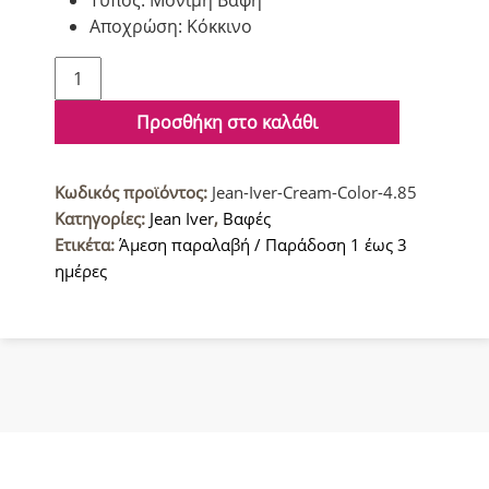
Αποχρώση: Κόκκινο
Jean
Iver
Cream
Προσθήκη στο καλάθι
Color
Βαφή
Κωδικός προϊόντος:
Jean-Iver-Cream-Color-4.85
μαλλιών
Κατηγορίες:
Jean Iver
,
Βαφές
4.85
Ετικέτα:
Άμεση παραλαβή / Παράδοση 1 έως 3
Αγριοκέρασο
ημέρες
ποσότητα