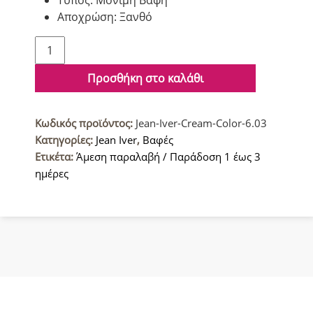
Αποχρώση: Ξανθό
Jean
Iver
Cream
Προσθήκη στο καλάθι
Color
Βαφή
Κωδικός προϊόντος:
Jean-Iver-Cream-Color-6.03
μαλλιών
Κατηγορίες:
Jean Iver
,
Βαφές
6.03
Ετικέτα:
Άμεση παραλαβή / Παράδοση 1 έως 3
Ξανθό
ημέρες
Σκούρο
Φυσικό
ποσότητα