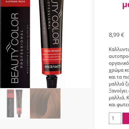
μ
8,99
€
Καλλυντι
αυτοπροσ
οργανικό
χρώμα κα
και τα πι
μαλλιά ζ
Ξανοίγει
μαλλιά. 
και φωτε
Lorvenn
Beauty