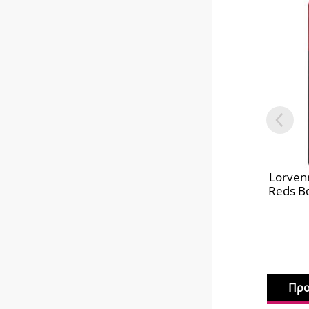
Lorven
Reds Β
Προ