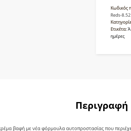
Color
Supreme
Κωδικός 
Reds
Reds-8.52
Βαφή
Κατηγορί
μαλλιών
Ετικέτα:
Ά
8.52
ημέρες
Ξανθό
Ανοιχτό
Ακαζού
ποσότητ
Περιγραφή
ρέμα βαφή με νέα φόρμουλα αυτοπροστασίας που περιέχει κ