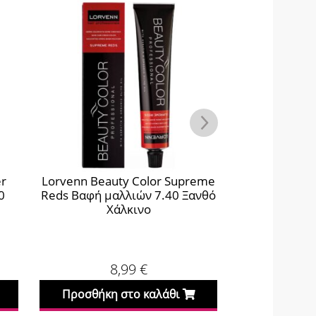
er
Lorvenn Beauty Color Supreme
Lorvenn Be
0
Reds Βαφή μαλλιών 7.40 Ξανθό
μαλλιών 10.
Χάλκινο
Περ
8,99
€
Προσθήκη στο καλάθι
Προσθήκη