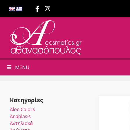
MENU
Κατηγορίες
Αloe Colors
Anaplasis
Αντηλιακά