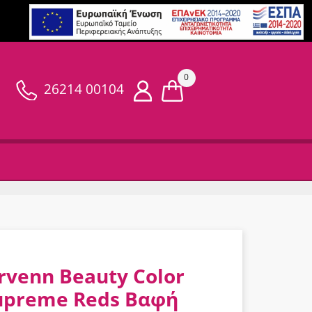
0
26214 00104
rvenn Beauty Color
upreme Reds Βαφή