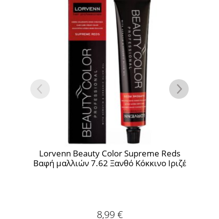
Beauty Color Supreme Reds
Lorvenn Beauty Colo
ών 7.62 Ξανθό Κόκκινο Ιριζέ
Βαφή μαλλιών 1
8,99
€
7,99
€