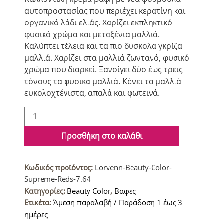
αυτοπροστασίας που περιέχει κερατίνη και
οργανικό λάδι ελιάς. Χαρίζει εκπληκτικό
φυσικό χρώμα και μεταξένια μαλλιά.
Καλύπτει τέλεια και τα πιο δύσκολα γκρίζα
μαλλιά. Χαρίζει στα μαλλιά ζωντανό, φυσικό
χρώμα που διαρκεί. Ξανοίγει δύο έως τρεις
τόνους τα φυσικά μαλλιά. Κάνει τα μαλλιά
ευκολοχτένιστα, απαλά και φωτεινά.
Lorvenn
Beauty
Color
Προσθήκη στο καλάθι
Supreme
Reds
Κωδικός προϊόντος:
Lorvenn-Beauty-Color-
Βαφή
Supreme-Reds-7.64
μαλλιών
Κατηγορίες:
Beauty Color
,
Βαφές
7.64
Ετικέτα:
Άμεση παραλαβή / Παράδοση 1 έως 3
Ξανθό
ημέρες
Κόκκινο