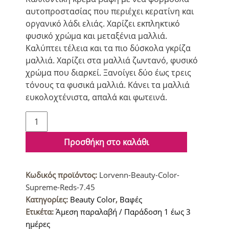
αυτοπροστασίας που περιέχει κερατίνη και
οργανικό λάδι ελιάς. Χαρίζει εκπληκτικό
φυσικό χρώμα και μεταξένια μαλλιά.
Καλύπτει τέλεια και τα πιο δύσκολα γκρίζα
μαλλιά. Χαρίζει στα μαλλιά ζωντανό, φυσικό
χρώμα που διαρκεί. Ξανοίγει δύο έως τρεις
τόνους τα φυσικά μαλλιά. Κάνει τα μαλλιά
ευκολοχτένιστα, απαλά και φωτεινά.
Lorvenn
Beauty
Color
Προσθήκη στο καλάθι
Supreme
Reds
Κωδικός προϊόντος:
Lorvenn-Beauty-Color-
Βαφή
Supreme-Reds-7.45
μαλλιών
Κατηγορίες:
Beauty Color
,
Βαφές
7.45
Ετικέτα:
Άμεση παραλαβή / Παράδοση 1 έως 3
Ξανθό
ημέρες
Χάλκινο