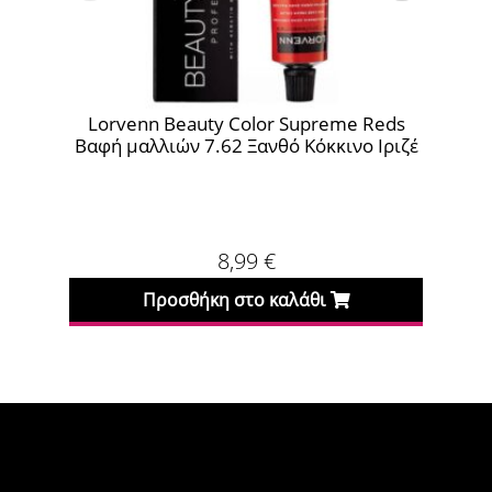
rvenn Beauty Color Supreme Reds
Lorvenn Beaut
 μαλλιών 7.62 Ξανθό Κόκκινο Ιριζέ
Βαφή μαλ
8,99
€
Προσθήκη στο καλάθι
Προσθήκη