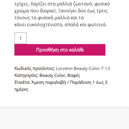
τρίχες. Χαρίζει στα μαλλιά ζωντανό, φυσικό
χρώμα που διαρκεί. Ξανοίγει δύο έως τρεις
τόνους τα φυσικά μαλλιά και τα
κάνει ευκολοχτένιστα, απαλά και φωτεινά.
Lorvenn
Beauty
Color
Προσθήκη στο καλάθι
Βαφή
μαλλιών
Κωδικός προϊόντος:
Lorvenn-Beauty-Color-7.13
7.13
Κατηγορίες:
Beauty Color
,
Βαφές
Ξανθό
Ετικέτα:
Άμεση παραλαβή / Παράδοση 1 έως 3
Ψυχρό
ημέρες
ποσότητα