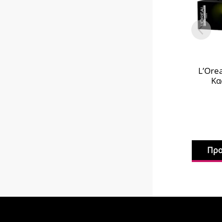
L’Ore
Κα
Προ