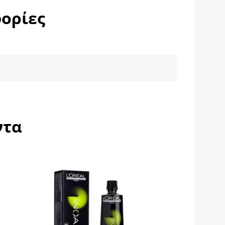
ορίες
ντα