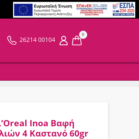
0
26214 00104
L’Oreal Inoa Βαφή
λιών 4 Καστανό 60gr