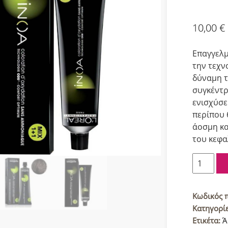
10,00
€
Επαγγελμ
την τεχν
δύναμη τ
συγκέντρ
ενισχύσε
περίπου 
άοσμη κα
του κεφα
L'Oreal
Inoa
Βαφή
μαλλιών
Κωδικός 
4
Κατηγορί
Καστανό
Ετικέτα:
Ά