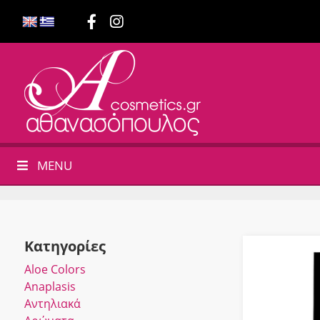
MENU
Κατηγορίες
Αloe Colors
Anaplasis
Αντηλιακά