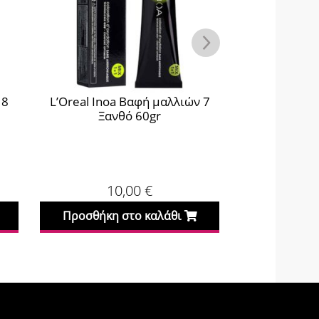
 8
L’Oreal Inoa Βαφή μαλλιών 7
L’Oreal Inoa 
Ξανθό 60gr
Ξανθό Ανοι
10,00
€
1
Προσθήκη στο καλάθι
Προσθήκη