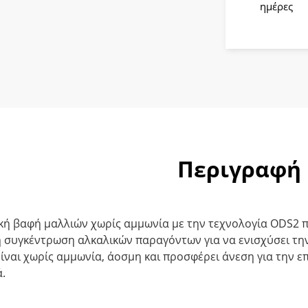
60gr
ημέρες
ποσότητ
Περιγραφή
κή βαφή μαλλιών χωρίς αμμωνία με την τεχνολογία ODS2 π
η συγκέντρωση αλκαλικών παραγόντων για να ενισχύσει την
ίναι χωρίς αμμωνία, άοσμη και προσφέρει άνεση για την ε
.