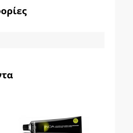
ορίες
ντα