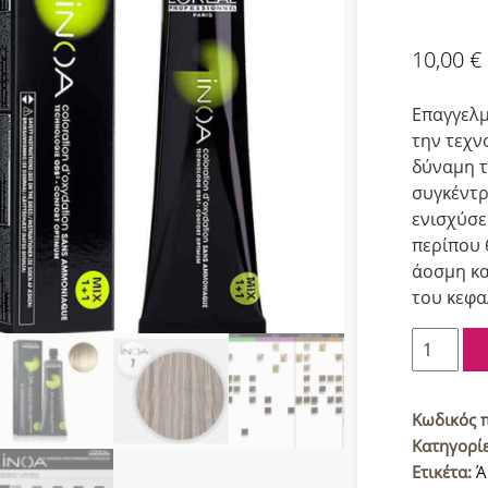
10,00
€
Επαγγελμ
την τεχν
δύναμη τ
συγκέντρ
ενισχύσε
περίπου 
άοσμη κα
του κεφα
L'Oreal
Inoa
Βαφή
μαλλιών
Κωδικός 
7
Κατηγορί
Ξανθό
Ετικέτα:
Ά