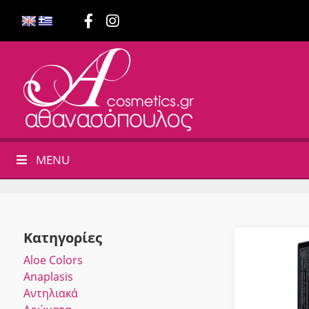
MENU
Κατηγορίες
Αloe Colors
Anaplasis
Αντηλιακά