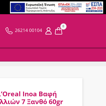
0
26214 00104
L’Oreal Inoa Βαφή
λλιών 7 Ξανθό 60gr