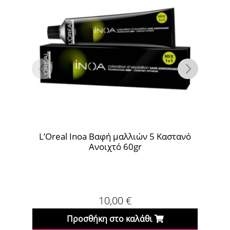
L’Oreal Inoa Βαφή μαλλιών 5 Καστανό
L’Oreal
Ανοιχτό 60gr
10,00
€
Προσθήκη στο καλάθι
Πρ