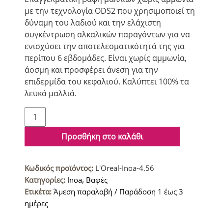
με την τεχνολογία ODS2 που χρησιμοποιεί τη
δύναμη του λαδιού και την ελάχιστη
συγκέντρωση αλκαλικών παραγόντων για να
ενισχύσει την αποτελεσματικότητά της για
περίπου 6 εβδομάδες. Είναι χωρίς αμμωνία,
άοσμη και προσφέρει άνεση για την
επιδερμίδα του κεφαλιού. Καλύπτει 100% τα
λευκά μαλλιά.
L'Oreal
Inoa
Βαφή
Προσθήκη στο καλάθι
μαλλιών
4.56
Κωδικός προϊόντος:
L'Oreal-Inoa-4.56
High
Κατηγορίες:
Inoa
,
Βαφές
Resist
Ετικέτα:
Άμεση παραλαβή / Παράδοση 1 έως 3
Καστανό
ημέρες
Ακαζού
Κόκκινο