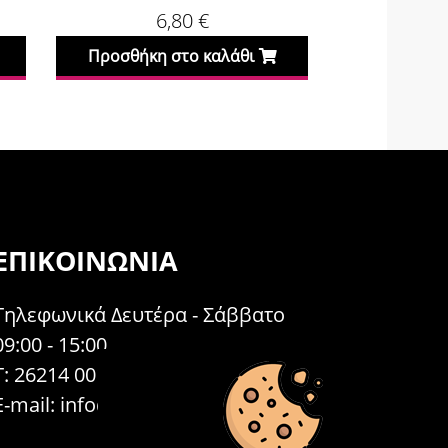
6,80
€
Προσθήκη στο καλάθι
Προσθήκη
ΕΠΙΚΟΙΝΩΝΊΑ
Τηλεφωνικά Δευτέρα - Σάββατο
09:00 - 15:00
Τ: 26214 00104
E-mail:
info@acosmetics.gr