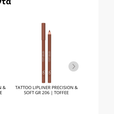
ντα
N &
TATTOO LIPLINER PRECISION &
TATTOO LIPL
E
SOFT GR 206 | TOFFEE
SOFT GR 20