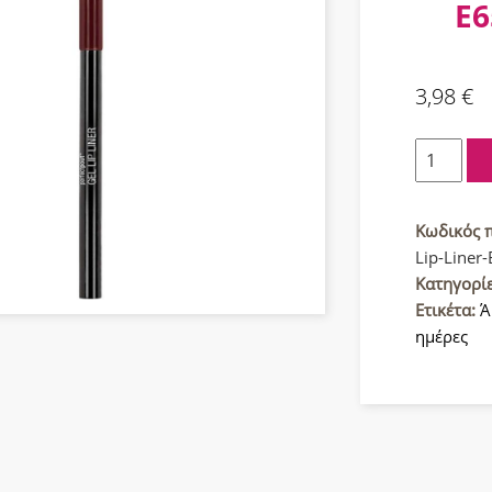
E6
3,98
€
Wet
n
Wild
Perfect
Κωδικός 
Pout
Lip-Liner
τζελ
Κατηγορί
Μολύβι
Ετικέτα:
Ά
Χειλιών
ημέρες
E657A
Plum
Together
ποσότητ