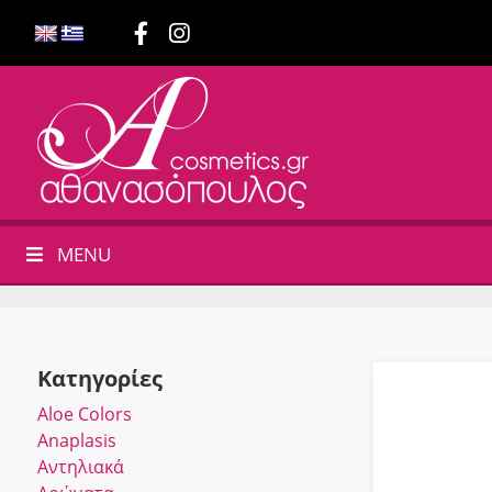
MENU
Κατηγορίες
Αloe Colors
Anaplasis
Αντηλιακά