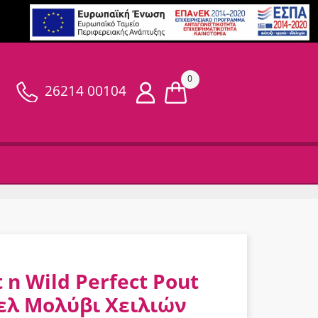
0
26214 00104
 n Wild Perfect Pout
ελ Μολύβι Χειλιών