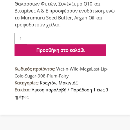
Θαλάσσιων Φυτών, Συνένζυμο Q10 και
Βιταμίνες A & E προσφέρουν ενυδάτωση, ενώ
το Murumuru Seed Butter, Argan Oil και
τροφοδοτούν χείλια.
Wet
n
Wild
Προσθήκη στο καλάθι
Κραγιόν
Μακράς
Κωδικός προϊόντος:
Wet-n-Wild-MegaLast-Lip-
διάρκειας
Colo-Sugar-908-Plum-Fairy
Sugar
Κατηγορίες:
Κραγιόν
,
Μακιγιάζ
908
Ετικέτα:
Άμεση παραλαβή / Παράδοση 1 έως 3
Plum
ημέρες
Fairy
ποσότητα