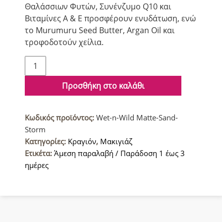
Θαλάσσιων Φυτών, Συνένζυμο Q10 και
Βιταμίνες A & E προσφέρουν ενυδάτωση, ενώ
το Murumuru Seed Butter, Argan Oil και
τροφοδοτούν χείλια.
Wet
n
Wild
Προσθήκη στο καλάθι
Ματ
Κραγιόν
Κωδικός προϊόντος:
Wet-n-Wild Matte-Sand-
Μακράς
Storm
διάρκειας
Κατηγορίες:
Κραγιόν
,
Μακιγιάζ
Sand
Ετικέτα:
Άμεση παραλαβή / Παράδοση 1 έως 3
Storm
ημέρες
ποσότητα