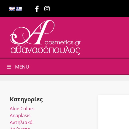
MENU
Κατηγορίες
Αloe Colors
Anaplasis
Αντηλιακά