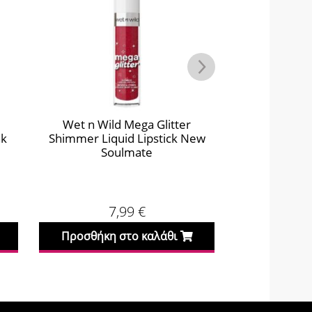
Wet n Wild Mega Glitter
Wet n Wild M
nk
Shimmer Liquid Lipstick New
Bare 
Soulmate
7,99
€
Προσθήκη στο καλάθι
Προσθήκη