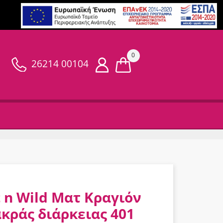
0
26214 00104
 n Wild Ματ Κραγιόν
κράς διάρκειας 401