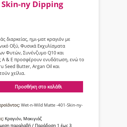
Skin-ny Dipping
άς διαρκείας, ημι-ματ κραγιόν με
ικό Οξύ, Φυσικά Εκχυλίσματα
ν Φυτών, Συνένζυμο Q10 και
ς A & E προσφέρουν ενυδάτωση, ενώ το
 Seed Butter, Argan Oil και
ούν χείλια.
Προσθήκη στο καλάθι
προϊόντος:
Wet-n-Wild Matte -401-Skin-ny-
ες:
Κραγιόν
,
Μακιγιάζ
ς
μεση παραλαβή / Παράδοση 1 έως 3