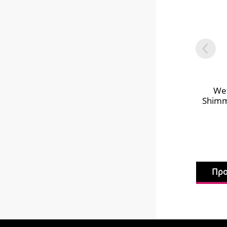
Wet
Shimme
Προ