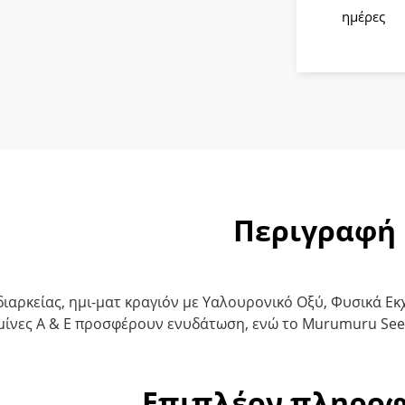
401
ημέρες
Skin-
ny
Dipping
ποσότητ
Περιγραφή
διαρκείας, ημι-ματ κραγιόν με Υαλουρονικό Οξύ, Φυσικά 
μίνες A & E προσφέρουν ενυδάτωση, ενώ το Murumuru Seed 
Επιπλέον πληροφ