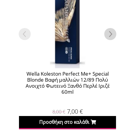
Wella Koleston Perfect Me+ Special
Wella Kole
Blonde Βαφή μαλλιών 12/89 Πολύ
Βαφή μα
Ανοιχτό Φωτεινό Ξανθό Περλέ Ιριζέ
Ανοι
60ml
7,00
€
8,00
€
Προσθήκη στο καλάθι
Πρ