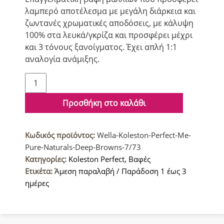
λαμπερό αποτέλεσμα με μεγάλη διάρκεια και
ζωντανές χρωματικές αποδόσεις, με κάλυψη
100% στα λευκά/γκρίζα και προσφέρει μέχρι
και 3 τόνους ξανοίγματος. Έχει απλή 1:1
αναλογία ανάμιξης.
Wella
Koleston
Perfect
Προσθήκη στο καλάθι
Me+Deep
Browns
Κωδικός προϊόντος:
Wella-Koleston-Perfect-Me-
Βαφή
Pure-Naturals-Deep-Browns-7/73
μαλλιών
Κατηγορίες:
Koleston Perfect
,
Βαφές
7/73
Ετικέτα:
Άμεση παραλαβή / Παράδοση 1 έως 3
Ξανθό
ημέρες
Καφέ
Χρυσό
60ml
ποσότητα