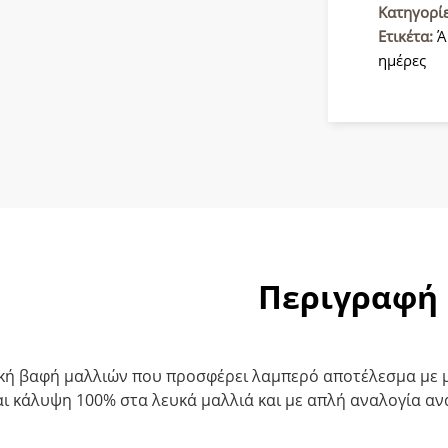
Βαφή
Κατηγορί
μαλλιών
Ετικέτα:
Ά
6/77
ημέρες
Ξανθό
Σκούρο
Καφέ
Έντονο
60ml
ποσότητ
Περιγραφή
κή βαφή μαλλιών που προσφέρει λαμπερό αποτέλεσμα με μ
ι κάλυψη 100% στα λευκά μαλλιά και με απλή αναλογία ανά