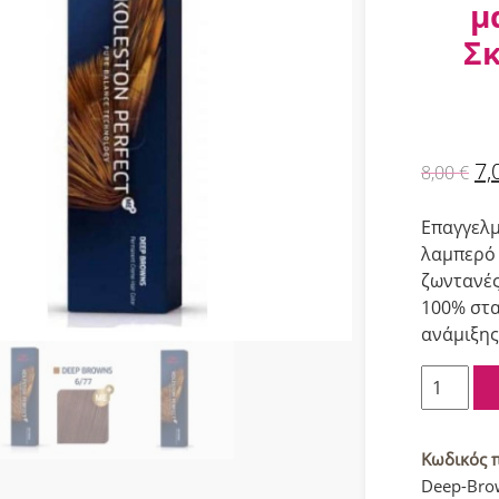
μ
Σ
7,
8,00
€
Eπαγγελμ
λαμπερό 
ζωντανές
100% στα
ανάμιξης 
Wella
Koleston
Perfect
Me+Dee
Κωδικός 
Browns
Deep-Bro