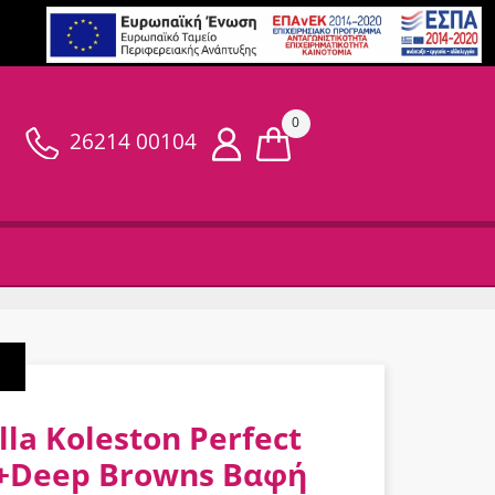
0
26214 00104
la Koleston Perfect
+Deep Browns Βαφή