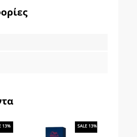
ορίες
ντα
E 13%
SALE 13%