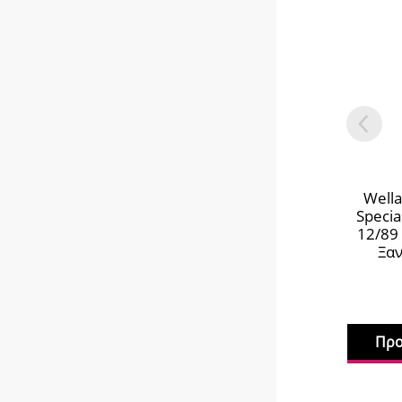
Wella
Speci
12/89
Ξαν
Προ