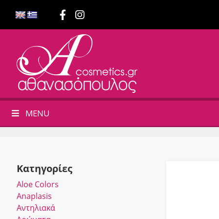
MENU
Κατηγορίες
Αloe Colors
Anaplasis
Αντηλιακά