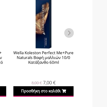
+
Wella Koleston Perfect Me+Pure
Wella Kolesto
ν
Naturals Βαφή μαλλιών 10/0
Naturals Βα
τό
Κατάξανθο 60ml
Ξανθό Σαν
7,00
€
8,00
€
8,0
Προσθήκη στο καλάθι
Προσθήκη