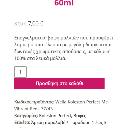
60ml
7,00
€
8,00
€
Επαγγελματική βαφή μαλλιών που προσφέρει
λαμπερό αποτέλεσμα με μεγάλη διάρκεια και
ζωντανές χρωματικές αποδόσεις, με κάλυψη
100% στα λευκά μαλλιά.
Wella
Koleston
Perfect
Προσθήκη στο καλάθι
Me+
Vibrant
Κωδικός προϊόντος:
Wella-Koleston-Perfect-Me-
Reds
Vibrant-Reds-77/43
Βαφή
Κατηγορίες:
Koleston Perfect
,
Βαφές
μαλλιών
Ετικέτα:
Άμεση παραλαβή / Παράδοση 1 έως 3
77/43