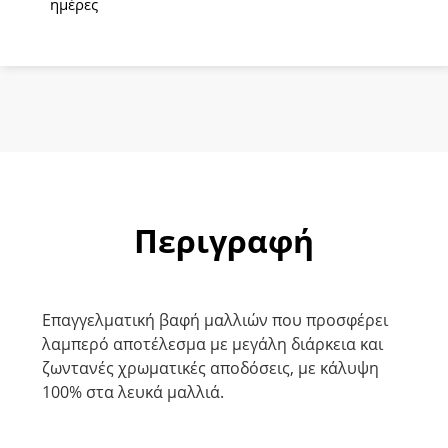
ημέρες
Έντονο
Ξανθό
Κόκκινο
Χρυσό
60ml
ποσότητα
Περιγραφή
Επαγγελματική βαφή μαλλιών που προσφέρει
λαμπερό αποτέλεσμα με μεγάλη διάρκεια και
ζωντανές χρωματικές αποδόσεις, με κάλυψη
100% στα λευκά μαλλιά.