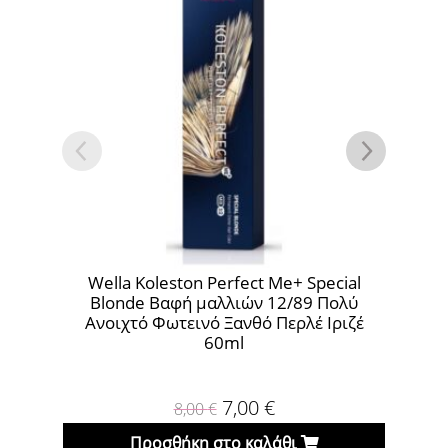
Wella Koleston Perfect Me+ Special
Wella Kole
Blonde Βαφή μαλλιών 12/89 Πολύ
Βαφή μα
Ανοιχτό Φωτεινό Ξανθό Περλέ Ιριζέ
Ανοι
60ml
7,00
€
8,00
€
Προσθήκη στο καλάθι
Πρ