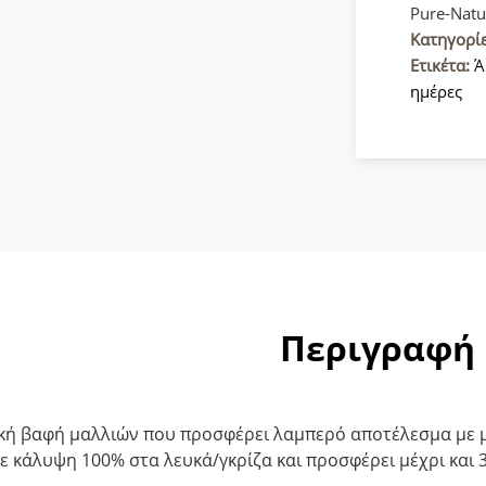
Pure
Pure-Natu
Naturals
Κατηγορί
Βαφή
Ετικέτα:
Ά
μαλλιών
ημέρες
9/01
Ξανθό
Πολύ
Ανοιχτό
Φυσικό
Σαντρέ
60ml
ποσότητ
Περιγραφή
κή βαφή μαλλιών που προσφέρει λαμπερό αποτέλεσμα με μ
ε κάλυψη 100% στα λευκά/γκρίζα και προσφέρει μέχρι και 3