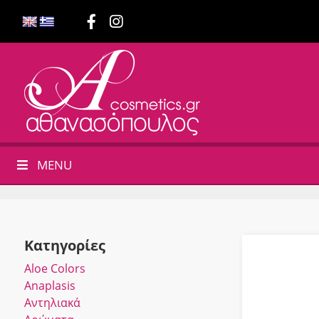
MENU
Κατηγορίες
Αloe Colors
Anaplasis
Αντηλιακά