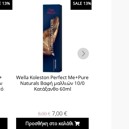
E 13%
SALE 13%
+
Wella Koleston Perfect Me+Pure
Wella Kolesto
ν
Naturals Βαφή μαλλιών 10/0
Naturals Βα
τό
Κατάξανθο 60ml
Ξανθό Σαν
7,00
€
8,00
€
8,0
Προσθήκη στο καλάθι
Προσθήκη