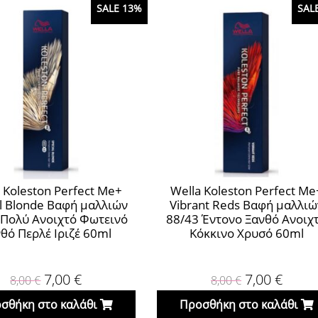
SALE 13%
SAL
 Koleston Perfect Me+
Wella Koleston Perfect Me
al Blonde Βαφή μαλλιών
Vibrant Reds Βαφή μαλλιώ
 Πολύ Ανοιχτό Φωτεινό
88/43 Έντονο Ξανθό Ανοιχ
θό Περλέ Ιριζέ 60ml
Κόκκινο Χρυσό 60ml
7,00
€
7,00
€
8,00
€
8,00
€
σθήκη στο καλάθι
Προσθήκη στο καλάθι