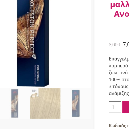
μαλλ
Ανο
7,
8,00
€
Επαγγελμ
λαμπερό 
ζωντανές
100% στα
3 τόνους
ανάμιξης
Wella
Koleston
Perfect
Me+
Κωδικός 