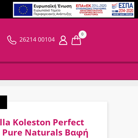
0
26214 00104
la Koleston Perfect
 Pure Naturals Βαφή