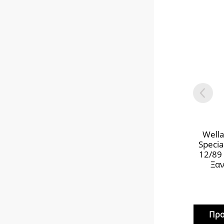
Wella
Speci
12/89
Ξαν
Προ