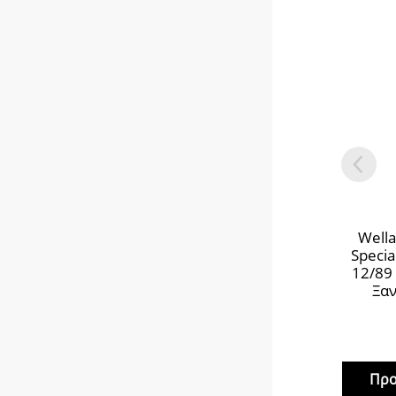
Wella
Speci
12/89
Ξαν
Προ