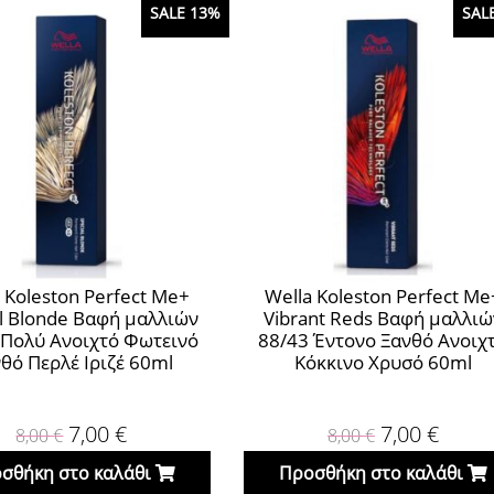
SALE 13%
SAL
 Koleston Perfect Me+
Wella Koleston Perfect Me
al Blonde Βαφή μαλλιών
Vibrant Reds Βαφή μαλλιώ
 Πολύ Ανοιχτό Φωτεινό
88/43 Έντονο Ξανθό Ανοιχ
θό Περλέ Ιριζέ 60ml
Κόκκινο Χρυσό 60ml
7,00
€
7,00
€
8,00
€
8,00
€
σθήκη στο καλάθι
Προσθήκη στο καλάθι