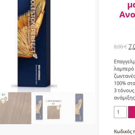
μ
Ανο
7,
8,00
€
Επαγγελμ
λαμπερό 
ζωντανές
100% στα
3 τόνους
ανάμιξης
Wella
Koleston
Perfect
Me+
Κωδικός 