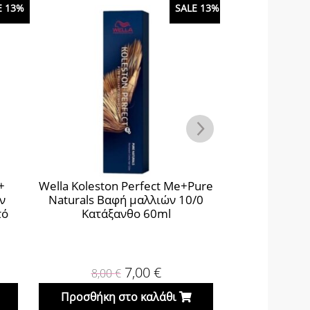
E 13%
SALE 13%
+
Wella Koleston Perfect Me+Pure
Wella Kolesto
ν
Naturals Βαφή μαλλιών 10/0
Naturals Βα
τό
Κατάξανθο 60ml
Ξανθό Σαν
7,00
€
8,00
€
8,0
Προσθήκη στο καλάθι
Προσθήκη