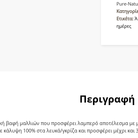
Pure
Pure-Natu
Naturals
Κατηγορί
Βαφή
Ετικέτα:
Ά
μαλλιών
ημέρες
8/01
Ξανθό
Ανοιχτό
Φυσικό
Σαντρέ
60ml
ποσότητ
Περιγραφή
κή βαφή μαλλιών που προσφέρει λαμπερό αποτέλεσμα με μ
ε κάλυψη 100% στα λευκά/γκρίζα και προσφέρει μέχρι και 3