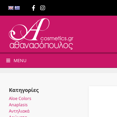
MENU
Κατηγορίες
Αloe Colors
Anaplasis
Αντηλιακά