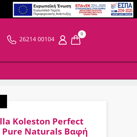
0
26214 00104
la Koleston Perfect
 Pure Naturals Βαφή