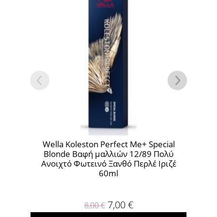
Wella Koleston Perfect Me+ Special
Wella Kole
Blonde Βαφή μαλλιών 12/89 Πολύ
Βαφή μα
Ανοιχτό Φωτεινό Ξανθό Περλέ Ιριζέ
Ανοι
60ml
7,00
€
8,00
€