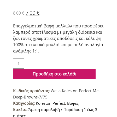
7,00
€
8,00
€
Eπαγγελματική βαφή μαλλιών που προσφέρει
λαμπερό αποτέλεσμα με μεγάλη διάρκεια και
ζωντανές χρωματικές αποδόσεις και κάλυψη
100% στα λευκά μαλλιά και με απλή αναλογία
ανάμιξης 1:1.
Wella
Koleston
Perfect
Προσθήκη στο καλάθι
Me+
Deep
Κωδικός προϊόντος:
Wella-Koleston-Perfect-Me-
Browns
Deep-Browns-7/75
Βαφή
Κατηγορίες:
Koleston Perfect
,
Βαφές
μαλλιών
Ετικέτα:
Άμεση παραλαβή / Παράδοση 1 έως 3
7/75
ημέρες