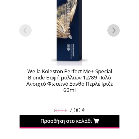
lla Koleston Perfect Me+ Special
Wella Koleston P
londe Βαφή μαλλιών 12/89 Πολύ
Βαφή μαλλιών
οιχτό Φωτεινό Ξανθό Περλέ Ιριζέ
Ανοιχτό Κό
60ml
7,00
€
8,00
€
8,0
Προσθήκη στο καλάθι
Προσθήκη