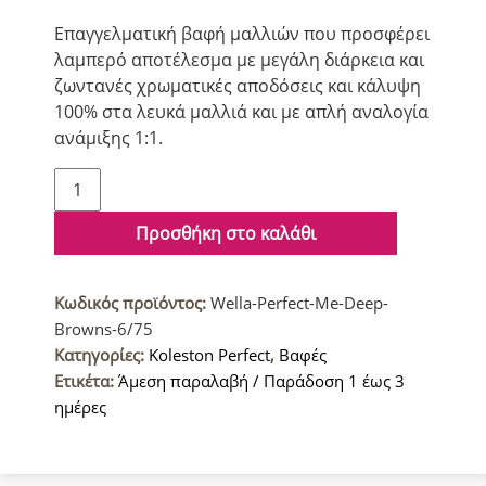
Eπαγγελματική βαφή μαλλιών που προσφέρει
λαμπερό αποτέλεσμα με μεγάλη διάρκεια και
ζωντανές χρωματικές αποδόσεις και κάλυψη
100% στα λευκά μαλλιά και με απλή αναλογία
ανάμιξης 1:1.
Wella
Koleston
Perfect
Προσθήκη στο καλάθι
Me+
Deep
Κωδικός προϊόντος:
Wella-Perfect-Me-Deep-
Browns
Browns-6/75
Βαφή
Κατηγορίες:
Koleston Perfect
,
Βαφές
μαλλιών
Ετικέτα:
Άμεση παραλαβή / Παράδοση 1 έως 3
6/75
ημέρες
Ξανθό
Σκούρο
Καφέ