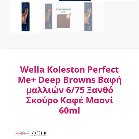
Wella Koleston Perfect
Me+ Deep Browns Βαφή
μαλλιών 6/75 Ξανθό
Σκούρο Καφέ Μαονί
60ml
7,00
€
8,00
€