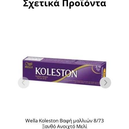
Σχετικά Προϊόντα
n Βαφή μαλλιών 8/73
Wella Koleston Βαφή μαλλ
Ανοιχτό Μελί
Ξανθό Μελί 60ml