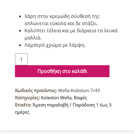
Χάρη στην κρεμώδη σύνθεσή της
απλώνεται εύκολα και δε στάζει.
Καλύπτει τέλεια και με διάρκεια τα λευκά
μαλλιά.
Λαμπερό χρώμα με λάμψη.
Wella
Koleston
Βαφή
Προσθήκη στο καλάθι
μαλλιών
7/45
Κωδικός προϊόντος:
Wella-Koleston-7/45
Ξανθο
Κατηγορίες:
Koleston Wella
,
Βαφές
Κοκκινο
Ετικέτα:
Άμεση παραλαβή / Παράδοση 1 έως 3
60ml
ημέρες
ποσότητα