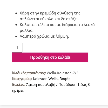
Χάρη στην κρεμώδη σύνθεσή της
απλώνεται εύκολα και δε στάζει.
Καλύπτει τέλεια και με διάρκεια τα λευκά
μαλλιά.
Λαμπερό χρώμα με λάμψη.
Wella
Koleston
Βαφή
Προσθήκη στο καλάθι
μαλλιών
7/3
Κωδικός προϊόντος:
Wella-Koleston-7/3
Ξανθό
Κατηγορίες:
Koleston Wella
,
Βαφές
Χρυσό
Ετικέτα:
Άμεση παραλαβή / Παράδοση 1 έως 3
Σκούρο
ημέρες
ποσότητα