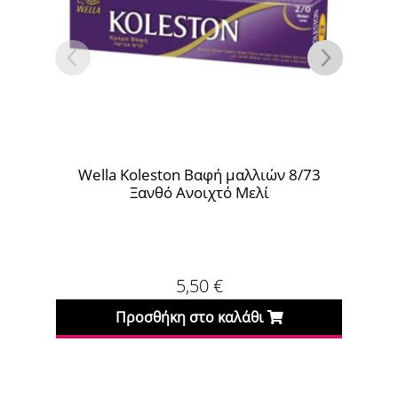
Wella Koleston Βαφή μαλλιών 8/73
Wella K
Ξανθό Ανοιχτό Μελί
5,50
€
Προσθήκη στο καλάθι
Πρ