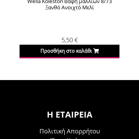
ella Koleston Βαφή μαλλιών 8/73
Wella Kolesto
Ξανθό Ανοιχτό Μελί
Ξανθ
5,50
€
Προσθήκη στο καλάθι
Προσθήκη
Η ΕΤΑΙΡΕΊΑ
Πολιτική Απορρήτου