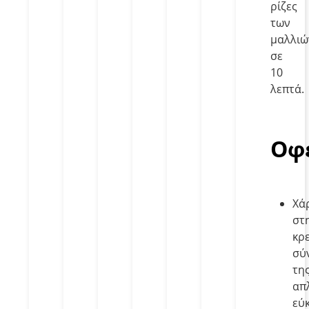
ρίζες
των
μαλλιώ
σε
10
λεπτά.
Οφ
Χά
στ
κρ
σύ
τη
απ
εύ