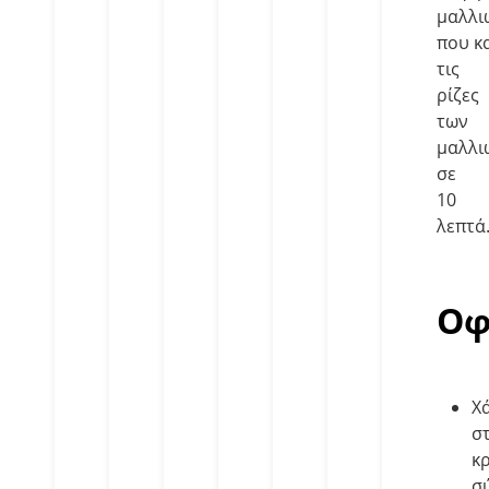
μαλλι
που κ
τις
ρίζες
των
μαλλι
σε
10
λεπτά
Οφ
Χ
σ
κ
σ