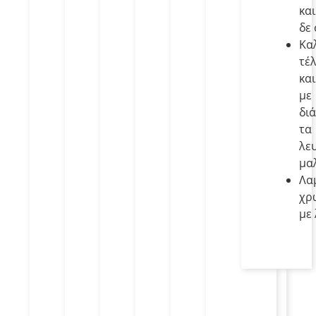
και
δε 
Κα
τέλ
και
με
δι
τα
λε
μα
Λα
χρ
με