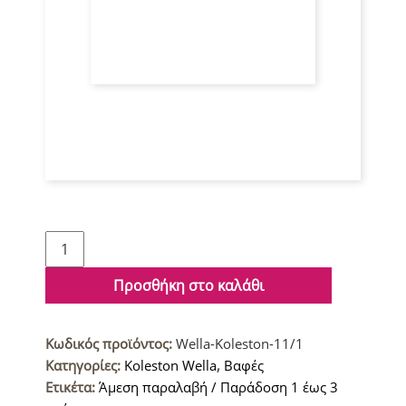
Wella
Koleston
Βαφή
Προσθήκη στο καλάθι
μαλλιών
11/1
Κωδικός προϊόντος:
Wella-Koleston-11/1
Κατάξανθο
Κατηγορίες:
Koleston Wella
,
Βαφές
Σαντρέ
Ετικέτα:
Άμεση παραλαβή / Παράδοση 1 έως 3
ποσότητα