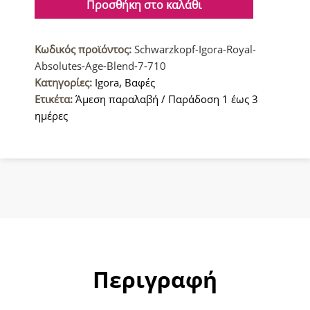
Royal
Προσθήκη στο καλάθι
Absolutes
Age
Κωδικός προϊόντος:
Schwarzkopf-Igora-Royal-
Blend
Absolutes-Age-Blend-7-710
Βαφή
Κατηγορίες:
Igora
,
Βαφές
μαλλιών
Ετικέτα:
Άμεση παραλαβή / Παράδοση 1 έως 3
7-
ημέρες
710
Ξανθό
Μεσαίο
Χάλκινο
Σαντρέ
60ml
ποσότητα
Περιγραφή