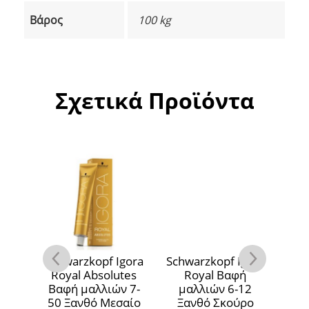
Βάρος
100 kg
Σχετικά Προϊόντα
gora
Schwarzkopf Igora
Schwarzkopf Igora
Sch
ή
Royal Absolutes
Royal Βαφή
1
Βαφή μαλλιών 7-
μαλλιών 6-12
ρο
50 Ξανθό Μεσαίο
Ξανθό Σκούρο