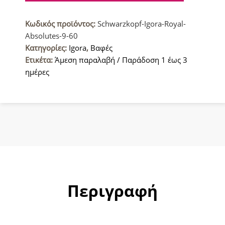
Absolutes
Βαφή
Κωδικός προϊόντος:
Schwarzkopf-Igora-Royal-
μαλλιών
Absolutes-9-60
9-
Κατηγορίες:
Igora
,
Βαφές
60
Ετικέτα:
Άμεση παραλαβή / Παράδοση 1 έως 3
Ξανθό
ημέρες
Πολύ
Ανοιχτό
Μαρόν
60ml
ποσότητα
Περιγραφή