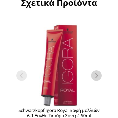
Σχετικά Προϊόντα
λιών
Schwarzkopf Igora Royal Absolutes Βαφή
Sc
μαλλιών 7-50 Ξανθό Μεσαίο Φυσικό