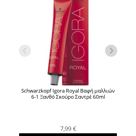
f Igora Royal Βαφή μαλλιών
Schwarzkopf Igora Roya
νθό Σκούρο Σαντρέ 60ml
μαλλιών 7-50 Ξανθό 
Χρυσό 60
7,99
€
7,99
€