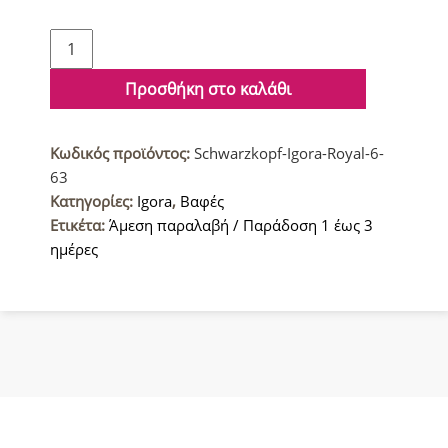
Schwarzkopf
Igora
Royal
Προσθήκη στο καλάθι
Βαφή
μαλλιών
Κωδικός προϊόντος:
Schwarzkopf-Igora-Royal-6-
6-
63
63
Κατηγορίες:
Igora
,
Βαφές
Ξανθό
Ετικέτα:
Άμεση παραλαβή / Παράδοση 1 έως 3
Σκούρο
ημέρες
Μαρόν
Ματ
60ml
ποσότητα