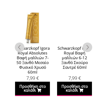
gora
Schwarzkopf Igora
Schwarzkopf Igora
Sch
ή
Royal Absolutes
Royal Βαφή
1
Βαφή μαλλιών 7-
μαλλιών 6-12
ρο
50 Ξανθό Μεσαίο
Ξανθό Σκούρο
ml
Φυσικό Χρυσό
Σαντρέ 60ml
Α
60ml
7,99
€
7,99
€
το
Προσθήκη στο
Προσθήκη στο
Π
καλάθι
καλάθι