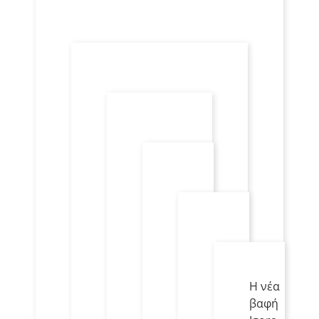
Η νέα
βαφή