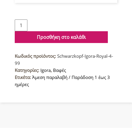
Schwarzkopf
Igora
Royal
Προσθήκη στο καλάθι
Βαφή
μαλλιών
Κωδικός προϊόντος:
Schwarzkopf-Igora-Royal-4-
4-
99
99
Κατηγορίες:
Igora
,
Βαφές
Καστανό
Ετικέτα:
Άμεση παραλαβή / Παράδοση 1 έως 3
Μεσαίο
ημέρες
Εντονο
Βιολέ
60ml
ποσότητα