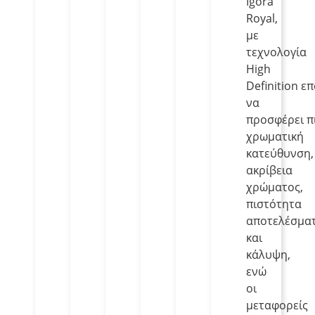
Igora
Royal,
με
τεχνολογία
High
Definition ε
να
προσφέρει π
χρωματική
κατεύθυνση,
ακρίβεια
χρώματος,
πιστότητα
αποτελέσμα
και
κάλυψη,
ενώ
οι
μεταφορείς