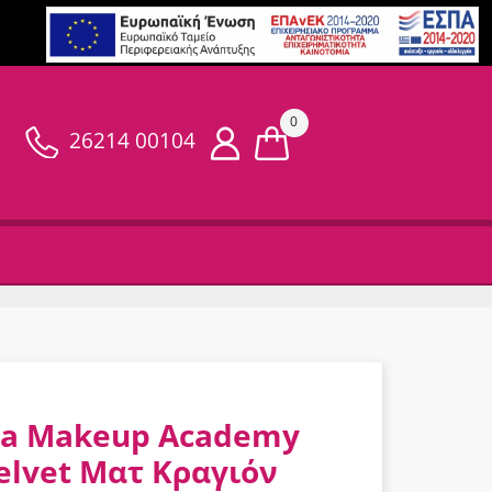
0
26214 00104
a Makeup Academy
elvet Ματ Κραγιόν