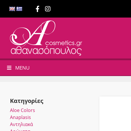
MENU
Κατηγορίες
Αloe Colors
Anaplasis
Αντηλιακά