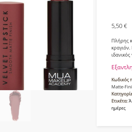
5,50
€
Πλήρης κ
κραγιόν.
ιδανικός
Εξαντλ
Κωδικός 
Matte-Fin
Κατηγορί
Ετικέτα:
Ά
ημέρες