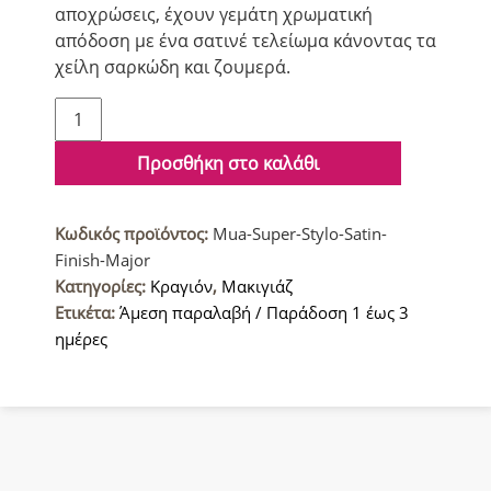
αποχρώσεις, έχουν γεμάτη χρωματική
απόδοση με ένα σατινέ τελείωμα κάνοντας τα
χείλη σαρκώδη και ζουμερά.
Mua
Makeup
Academy
Προσθήκη στο καλάθι
Super
Stylo
Κωδικός προϊόντος:
Mua-Super-Stylo-Satin-
Κραγιόν
Finish-Major
με
Κατηγορίες:
Κραγιόν
,
Μακιγιάζ
Σατινέ
Ετικέτα:
Άμεση παραλαβή / Παράδοση 1 έως 3
υφή
ημέρες
Major
ποσότητα