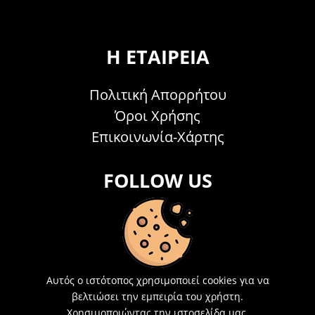
Η ΕΤΑΙΡΕΊΑ
Πολιτική Απορρήτου
Όροι Χρήσης
Επικοινωνία-Χάρτης
FOLLOW US
ΟΙ ΠΑΡΑΓΓΕΛΊΕΣ ΣΑΣ
Αυτός ο ιστότοπος χρησιμοποιεί cookies για να
βελτιώσει την εμπειρία του χρήστη.
Τρόποι Πληρωμής & Αποστολής
Χρησιμοποιώντας την ιστοσελίδα μας,