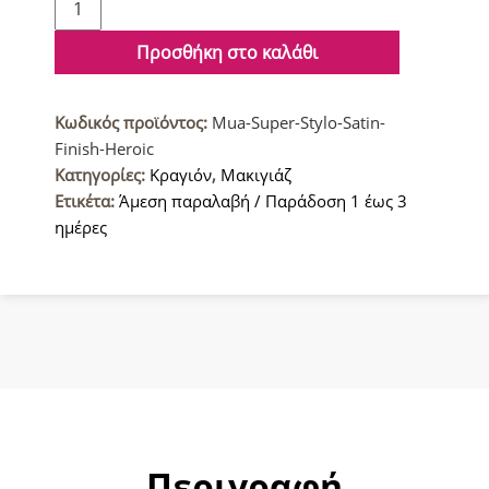
Makeup
Academy
Προσθήκη στο καλάθι
Super
Stylo
Κωδικός προϊόντος:
Mua-Super-Stylo-Satin-
Κραγιόν
Finish-Heroic
με
Κατηγορίες:
Κραγιόν
,
Μακιγιάζ
Σατινέ
Ετικέτα:
Άμεση παραλαβή / Παράδοση 1 έως 3
υφή
ημέρες
Heroic
ποσότητα
Περιγραφή