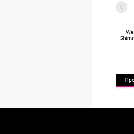
Wet
Shimm
Προ