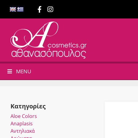
MENU
Κατηγορίες
Αloe Colors
Anaplasis
Αντηλιακά