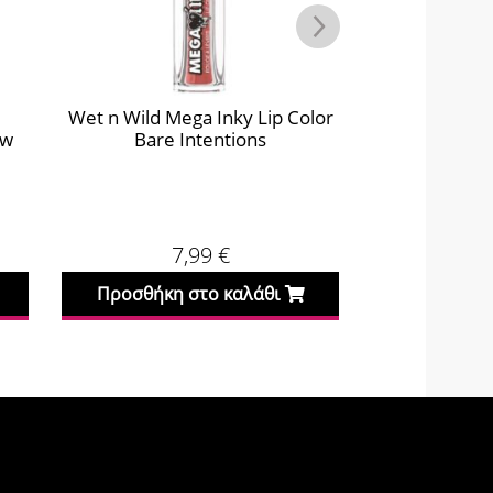
Wet n Wild Mega Inky Lip Color
Wet n Wild M
ew
Bare Intentions
Red
7,99
€
Προσθήκη στο καλάθι
Προσθήκη