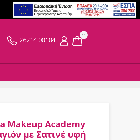
0
26214 00104
a Makeup Academy
γιόν με Σατινέ υφή