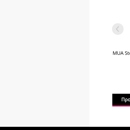
MUA St
Προ