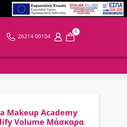
0
26214 00104
a Makeup Academy
ify Volume Μάσκαρα