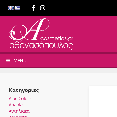
MENU
Κατηγορίες
Αloe Colors
Anaplasis
Αντηλιακά