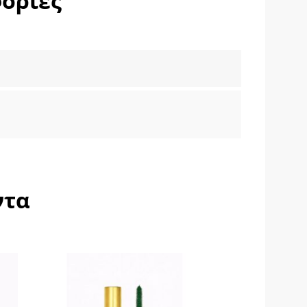
ορίες
ντα