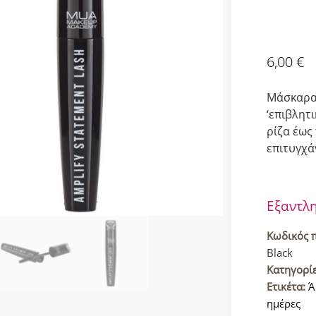
6,00
€
Μάσκαρα 
‘επιβλητ
ρίζα έως
επιτυγχά
Εξαντλ
Κωδικός 
Black
Κατηγορί
Ετικέτα:
Ά
ημέρες