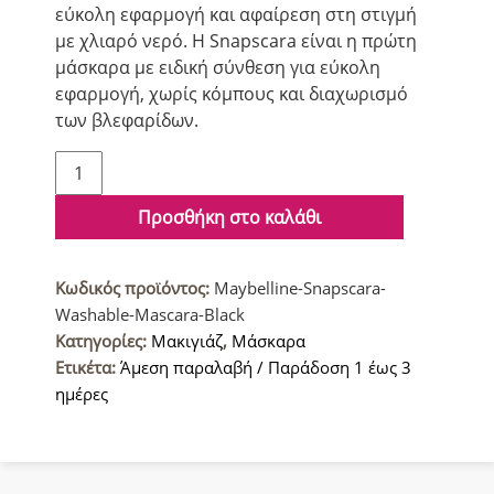
εύκολη εφαρμογή και αφαίρεση στη στιγμή
με χλιαρό νερό. Η Snapscara είναι η πρώτη
μάσκαρα με ειδική σύνθεση για εύκολη
εφαρμογή, χωρίς κόμπους και διαχωρισμό
των βλεφαρίδων.
Maybelline
Snapscara
Washable
Προσθήκη στο καλάθι
Μάσκαρα
για
Κωδικός προϊόντος:
Maybelline-Snapscara-
Όγκο
Washable-Mascara-Black
Μαύρο
Κατηγορίες:
Μακιγιάζ
,
Μάσκαρα
9.5ml
Ετικέτα:
Άμεση παραλαβή / Παράδοση 1 έως 3
ποσότητα
ημέρες