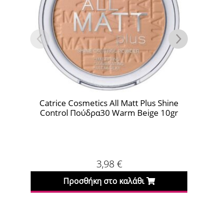
osmetics All Matt Plus Shine
Golden Rose Silky 
Πούδρα30 Warm Beige 10gr
Πούδρα 07 
3,98
€
3,90
€
σθήκη στο καλάθι
Προσθήκη στο κ