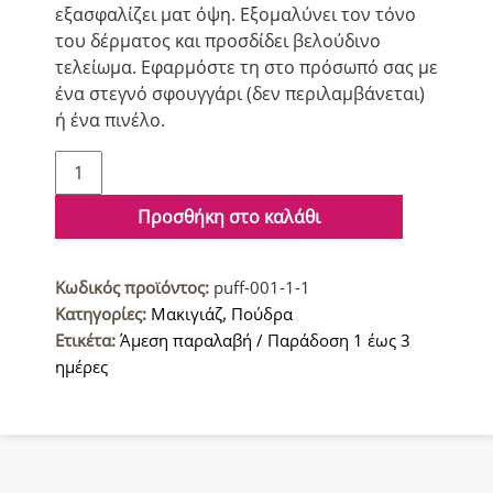
εξασφαλίζει ματ όψη. Εξομαλύνει τον τόνο
του δέρματος και προσδίδει βελούδινο
τελείωμα. Εφαρμόστε τη στο πρόσωπό σας με
ένα στεγνό σφουγγάρι (δεν περιλαμβάνεται)
ή ένα πινέλο.
Max
Factor
Creme
Προσθήκη στο καλάθι
Puff
Πούδρα
Κωδικός προϊόντος:
puff-001-1-1
13
Κατηγορίες:
Μακιγιάζ
,
Πούδρα
Nouveau
Ετικέτα:
Άμεση παραλαβή / Παράδοση 1 έως 3
Μπεζ
ημέρες
21gr
ποσότητα