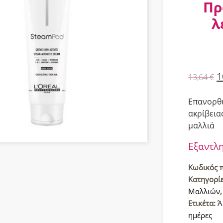
Πρ
λ
1
13,64
€
Επανορθω
ακρίβεια
μαλλιά
Εξαντλ
Κωδικός 
Κατηγορί
Μαλλιών
Ετικέτα:
Ά
ημέρες