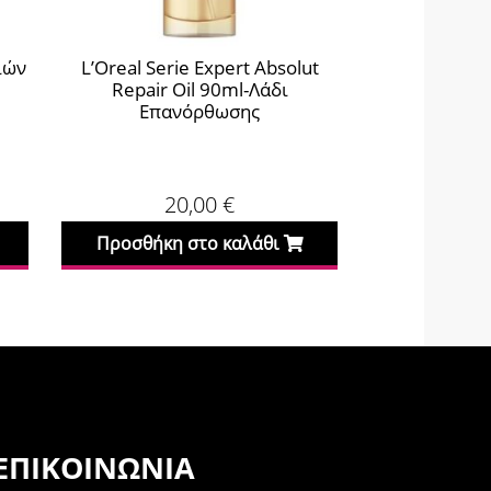
ιών
L’Oreal Serie Expert Absolut
Imel Kerat
Repair Oil 90ml-Λάδι
Μαλλ
Επανόρθωσης
20,00
€
Προσθήκη στο καλάθι
Προσθήκη
ΕΠΙΚΟΙΝΩΝΊΑ