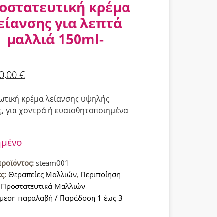
οστατευτική κρέμα
είανσης για λεπτά
μαλλιά 150ml-
0,00
€
τική κρέμα λείανσης υψηλής
ς, για χοντρά ή ευαισθητοποιημένα
ημένο
προϊόντος:
steam001
ες:
Θεραπείες Μαλλιών
,
Περιποίηση
,
Προστατευτικά Μαλλιών
μεση παραλαβή / Παράδοση 1 έως 3