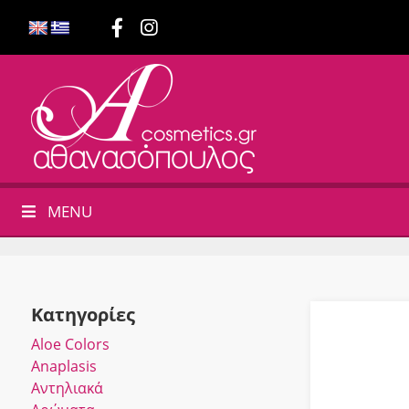
MENU
Κατηγορίες
Αloe Colors
Anaplasis
Αντηλιακά