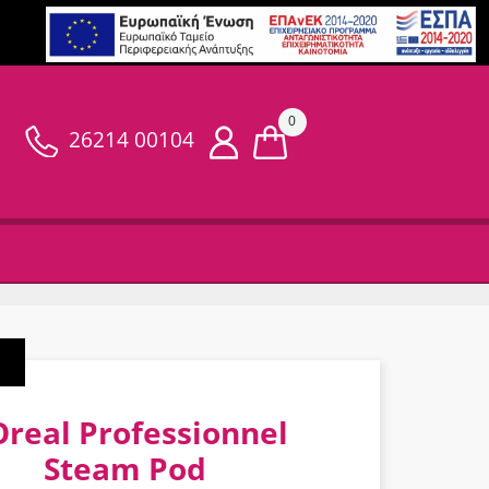
0
26214 00104
Oreal Professionnel
Steam Pod