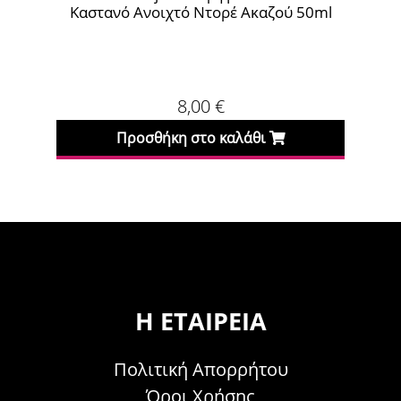
στανό Ανοιχτό Ντορέ Ακαζού 50ml
Ανοιχτ
8,00
€
Προσθήκη στο καλάθι
Προσθήκη
Η ΕΤΑΙΡΕΊΑ
Πολιτική Απορρήτου
Όροι Χρήσης