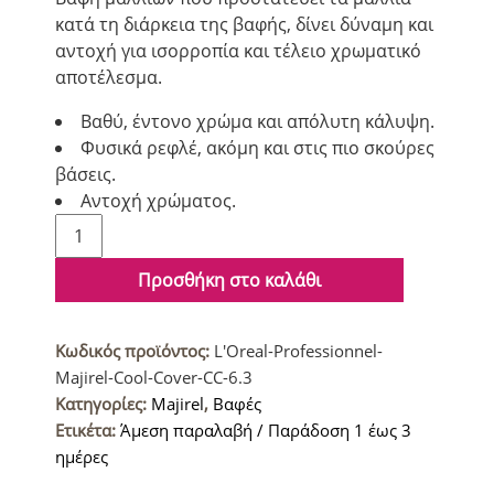
κατά τη διάρκεια της βαφής, δίνει δύναμη και
αντοχή για ισορροπία και τέλειο χρωματικό
αποτέλεσμα.
Βαθύ, έντονο χρώμα και απόλυτη κάλυψη.
Φυσικά ρεφλέ, ακόμη και στις πιο σκούρες
βάσεις.
Αντοχή χρώματος.
L'Oreal
Professionnel
Majirel
Προσθήκη στο καλάθι
Cool
Cover
Κωδικός προϊόντος:
L'Oreal-Professionnel-
CC
Majirel-Cool-Cover-CC-6.3
Βαφή
Κατηγορίες:
Majirel
,
Βαφές
μαλλιών
Ετικέτα:
Άμεση παραλαβή / Παράδοση 1 έως 3
6.3
ημέρες
Ξανθό
Σκούρο