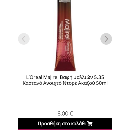
L’Oreal Majirel Βαφή μαλλιών 5.35
L’Oreal M
Καστανό Ανοιχτό Ντορέ Ακαζού 50ml
Α
8,00
€
Προσθήκη στο καλάθι
Πρ