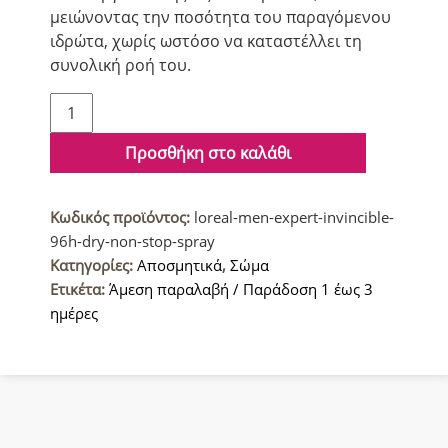
μειώνοντας την ποσότητα του παραγόμενου
ιδρώτα, χωρίς ωστόσο να καταστέλλει τη
συνολική ροή του.
L'Oreal
Men
Expert
Προσθήκη στο καλάθι
Invincible
96h
Κωδικός προϊόντος:
loreal-men-expert-invincible-
Dry
96h-dry-non-stop-spray
Non
Κατηγορίες:
Αποσμητικά
,
Σώμα
Stop
Ετικέτα:
Άμεση παραλαβή / Παράδοση 1 έως 3
Αποσμητικό
ημέρες
σπρέι
150ml
ποσότητα