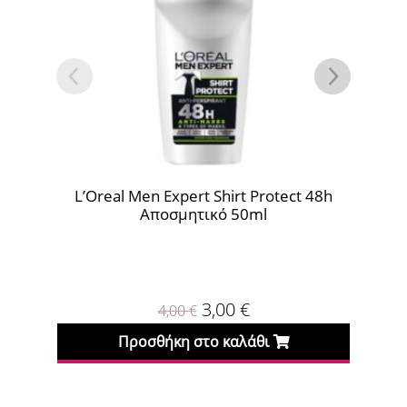
L’Oreal Men Expert Shirt Protect 48h
L’Oreal 
Αποσμητικό 50ml
Cool Anti
3,00
€
4,00
€
Προσθήκη στο καλάθι
Πρ