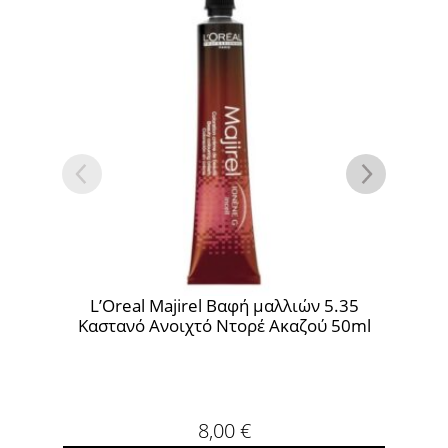
5
L’Oreal Majirel Βαφή μαλλιών 8.0 Ξανθό
L’O
0ml
Ανοιχτό Βασικό 50ml
8,00
€