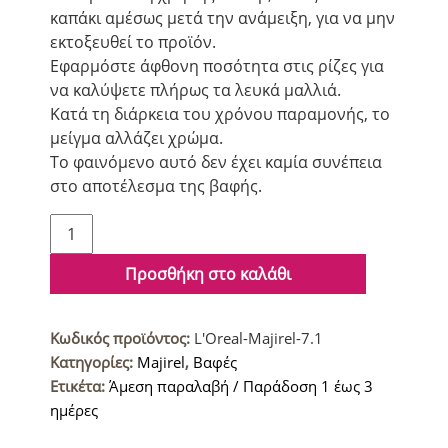
καπάκι αμέσως μετά την ανάμειξη, για να μην
εκτοξευθεί το προϊόν.
Εφαρμόστε άφθονη ποσότητα στις ρίζες για
να καλύψετε πλήρως τα λευκά μαλλιά.
Κατά τη διάρκεια του χρόνου παραμονής, το
μείγμα αλλάζει χρώμα.
Το φαινόμενο αυτό δεν έχει καμία συνέπεια
στο αποτέλεσμα της βαφής.
L'Oreal
Majirel
Βαφή
Προσθήκη στο καλάθι
μαλλιών
7.1
Κωδικός προϊόντος:
L'Oreal-Majirel-7.1
Ξανθό
Κατηγορίες:
Majirel
,
Βαφές
Σαντρέ
Ετικέτα:
Άμεση παραλαβή / Παράδοση 1 έως 3
50ml
ημέρες
ποσότητα