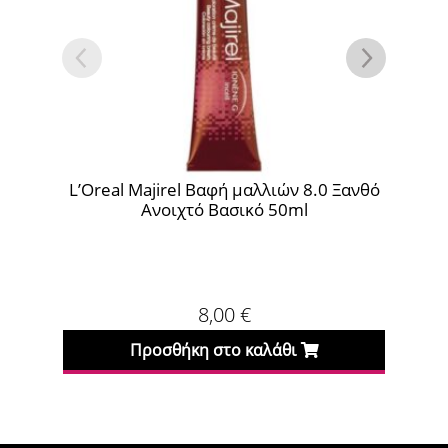
ανθό
L’Oreal Majirel Βαφή μαλλιών 6.3 Ξανθό
Σκούρο Ντορέ 50ml
Κ
8,00
€
Προσθήκη στο καλάθι