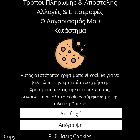
Τρόποι Πληρωμής & Αποστολής
Αλλαγές & Επιστροφές
Ο Λογαριασμός Μου
Κατάστημα
ΕΠΙΚΟΙΝΩΝΊΑ
Τηλεφωνικά Δευτέρα - Σάββατο
09:00 - 15:00
Αυτός ο ιστότοπος χρησιμοποιεί cookies για να
βελτιώσει την εμπειρία του χρήστη.
Τ: 26214 00104
Χρησιμοποιώντας την ιστοσελίδα μας,
E-mail:
info@acosmetics.gr
συναινείτε σε όλα τα cookies σύμφωνα με την
πολιτική Cookies
Αποδοχή
Απόρριψη
Ρυθμίσεις Cookies
Copyright 2026,
Acosmetics Αθανασόπουλος