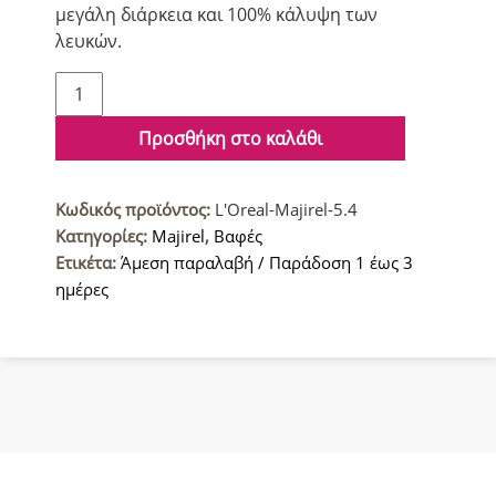
μεγάλη διάρκεια και 100% κάλυψη των
λευκών.
L'Oreal
Majirel
Βαφή
Προσθήκη στο καλάθι
μαλλιών
5.4
Κωδικός προϊόντος:
L'Oreal-Majirel-5.4
Καστανό
Κατηγορίες:
Majirel
,
Βαφές
Ανοιχτό
Ετικέτα:
Άμεση παραλαβή / Παράδοση 1 έως 3
Χάλκινο
ημέρες
50ml
ποσότητα