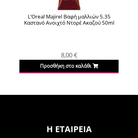
5
L’Oreal Majirel Βαφή μαλλιών 8.0 Ξανθό
L’O
0ml
Ανοιχτό Βασικό 50ml
8,00
€
Προσθήκη στο καλάθι
Η ΕΤΑΙΡΕΊΑ